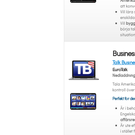
Amerika
att konv
Vill lära 
enskilda
Vill
bygga
börja ta
situation
Busines
Talk Busin
EuroTalk
Nedladdnin
Tala Amerika
kontroll över
Perfekt för d
Är i beh
Engelska 
affärsre
Är ute ef
i stället