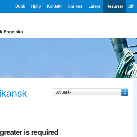
Butik
Hjälp
Kontakt
Om oss
Lärare
Resurser
sk Engelska
ikansk
greater is required