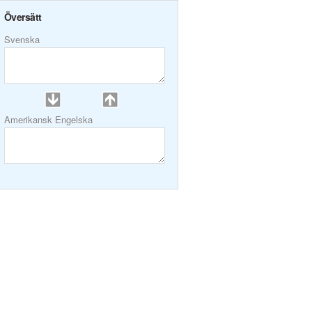
Översätt
Svenska
Amerikansk Engelska