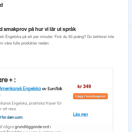
ed
 smakprov på hur vi lär ut språk
nsk Engelska på ett par minuter. Fick du 50 poäng? Du behöver inte
a in våra fulla produkter nedan.
re + :
kr 349
Amerikansk Engelska
av EuroTalk
g
Lägg i kundvagnen
ikansk Engelska, praktiska fraser för
r att resa.
Läs mer
t för dem som:
ill några
grundläggande ord i