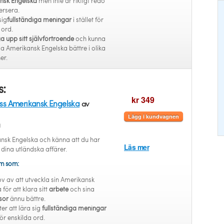
nsk Engelska
men inte är riktigt redo
ersera.
sig
fullständiga meningar
i stället för
 ord.
 upp sitt självförtroende
och kunna
la Amerikansk Engelska bättre i olika
er.
s:
kr 349
ess Amerikansk Engelska
av
Lägg i kundvagnen
g
nsk Engelska och känna att du har
Läs mer
 dina utländska affärer.
em som:
ov av att utveckla sin Amerikansk
för att klara sitt
arbete
och sina
sor
ännu bättre.
ter att lära sig
fullständiga meningar
 för enskilda ord.