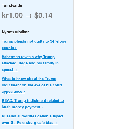
Turistvärde
kr1.00 → $0.14
Nyhetsrubriker
Trump pleads not guilty to 34 felony
counts »
Haberman reveals why Trump
attacked judge and his family in
speech »
What to know about the Trump
indictment on the eve of his court
appearance »
READ: Trump indictment related to
hush money payment »
Russian authorities detain suspect
over St. Petersburg cafe blast »