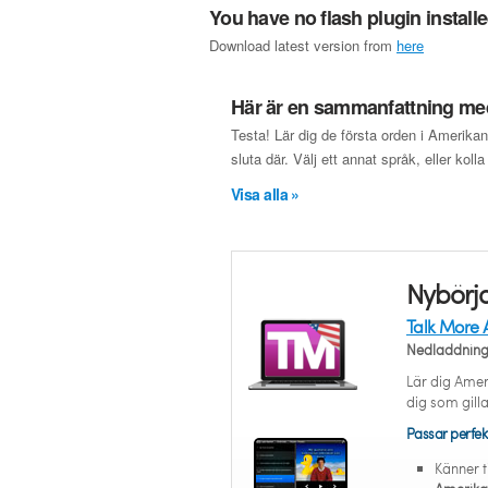
You have no flash plugin install
Download latest version from
here
Här är en sammanfattning med
Testa! Lär dig de första orden i Amerika
sluta där. Välj ett annat språk, eller koll
Visa alla »
Nybörja
Talk More 
Nedladdnin
Lär dig Amer
dig som gilla
Passar perfek
Känner t