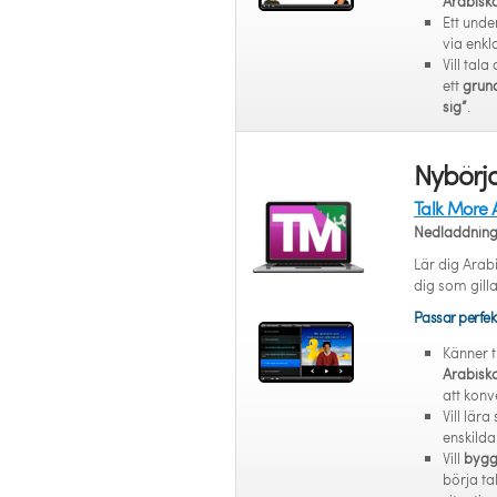
Arabiska
Ett unde
via enk
Vill tala
ett
grund
sig”
.
Nybörja
Talk More 
Nedladdnin
Lär dig Arabi
dig som gilla
Passar perfek
Känner t
Arabiska
att konv
Vill lära 
enskilda
Vill
bygga
börja ta