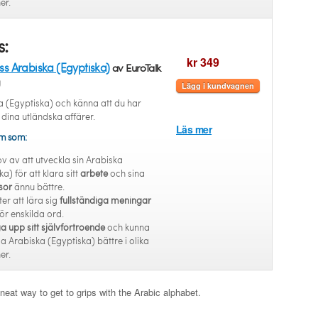
er.
s:
kr 349
ss Arabiska (Egyptiska)
av EuroTalk
g
Lägg i kundvagnen
a (Egyptiska) och känna att du har
 dina utländska affärer.
Läs mer
em som:
ov av att utveckla sin Arabiska
a) för att klara sitt
arbete
och sina
sor
ännu bättre.
ter att lära sig
fullständiga meningar
 för enskilda ord.
 upp sitt självförtroende
och kunna
la Arabiska (Egyptiska) bättre i olika
er.
neat way to get to grips with the Arabic alphabet.