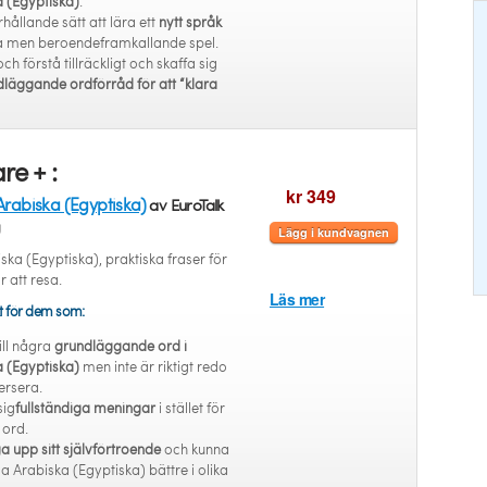
 (Egyptiska)
.
rhållande sätt att lära ett
nytt språk
la men beroendeframkallande spel.
 och förstå tillräckligt och skaffa sig
läggande ordförråd för att “klara
re + :
kr 349
Arabiska (Egyptiska)
av EuroTalk
g
Lägg i kundvagnen
ska (Egyptiska), praktiska fraser för
r att resa.
Läs mer
t för dem som:
ill några
grundläggande ord i
 (Egyptiska)
men inte är riktigt redo
ersera.
sig
fullständiga meningar
i stället för
 ord.
 upp sitt självförtroende
och kunna
la Arabiska (Egyptiska) bättre i olika