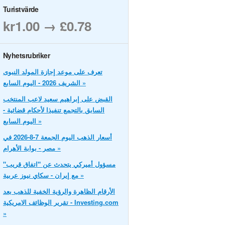
Turistvärde
kr1.00 → £0.78
Nyhetsrubriker
تعرف على موعد إجازة المولد النبوى
الشريف 2026 - اليوم السابع »
القبض على إبراهيم سعيد لاعب المنتخب
السابق بالتجمع تنفيذا لأحكام قضائية -
اليوم السابع »
أسعار الذهب اليوم الجمعة 7-8-2026 في
مصر - بوابة الأهرام »
مسؤول أميركي يتحدث عن "اتفاق قريب"
مع إيران - سكاي نيوز عربية »
الأرقام الظاهرة والرؤية الخفية للذهب بعد
تقرير الوظائف الامريكية - Investing.com
»