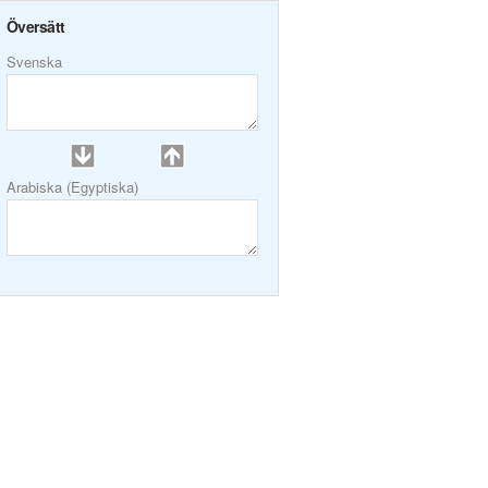
Översätt
Svenska
Arabiska (Egyptiska)