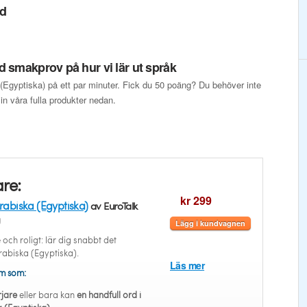
ed
 smakprov på hur vi lär ut språk
a (Egyptiska) på ett par minuter. Fick du 50 poäng? Du behöver inte
a in våra fulla produkter nedan.
re:
kr 299
rabiska (Egyptiska)
av EuroTalk
g
Lägg i kundvagnen
och roligt: lär dig snabbt det
Arabiska (Egyptiska).
Läs mer
em som:
jare
eller bara kan
en handfull ord i