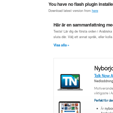
You have no flash plugin install
Download latest version from
here
Här är en sammanfattning med
Testa! Lär dig de första orden i Arabisk
sluta där. Välj ett annat språk, eller koll
Visa alla »
Nybörja
Talk Now A
Nedladdnin
Motiverande 
viktigaste i 
Perfekt för d
Är
nybör