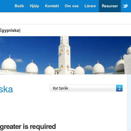
Butik
Hjälp
Kontakt
Om oss
Lärare
Resurser
(Egyptiska)
iska
greater is required