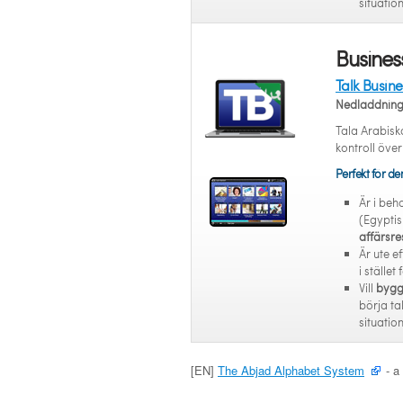
situation
Busines
Talk Busine
Nedladdnin
Tala Arabisk
kontroll över
Perfekt för d
Är i beh
(Egyptisk
affärsre
Är ute ef
i stället
Vill
bygga
börja ta
situation
[EN]
The Abjad Alphabet System
- a 