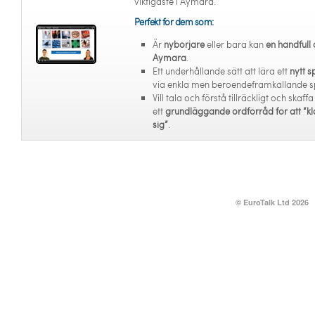
viktigaste i Aymara.
Perfekt för dem som:
Är
nybörjare
eller bara kan
en handfull 
Aymara
.
Ett underhållande sätt att lära ett
nytt s
via enkla men beroendeframkallande s
Vill tala och förstå tillräckligt och skaffa
ett
grundläggande ordförråd för att “kl
sig”
.
© EuroTalk Ltd 2026