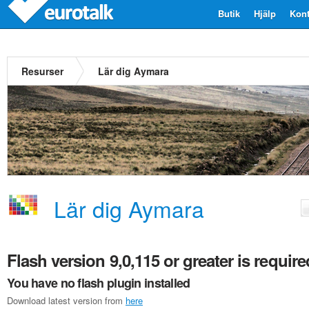
Butik
Hjälp
Kont
Resurser
Lär dig Aymara
Lär dig Aymara
Flash version 9,0,115 or greater is require
You have no flash plugin installed
Download latest version from
here