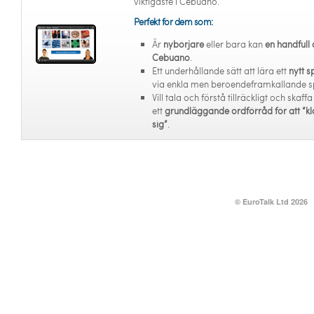
viktigaste i Cebuano.
Perfekt för dem som:
Är
nybörjare
eller bara kan
en handfull 
Cebuano
.
Ett underhållande sätt att lära ett
nytt s
via enkla men beroendeframkallande s
Vill tala och förstå tillräckligt och skaffa
ett
grundläggande ordförråd för att “kl
sig”
.
© EuroTalk Ltd 2026