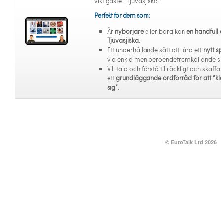
viktigaste i Tjuvasjiska.
Perfekt för dem som:
Är
nybörjare
eller bara kan
en handfull 
Tjuvasjiska
.
Ett underhållande sätt att lära ett
nytt s
via enkla men beroendeframkallande s
Vill tala och förstå tillräckligt och skaffa
ett
grundläggande ordförråd för att “kl
sig”
.
© EuroTalk Ltd 2026