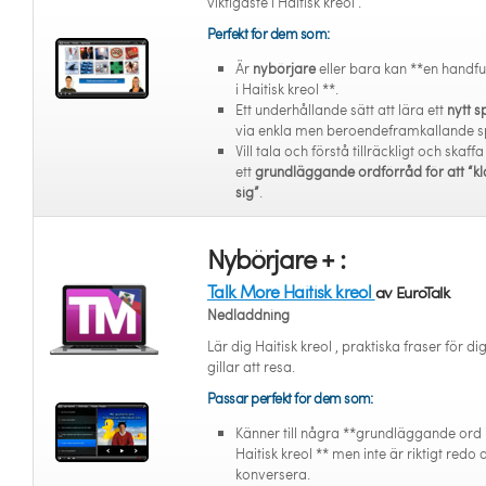
viktigaste i Haitisk kreol .
Perfekt för dem som:
Är
nybörjare
eller bara kan **en handfu
i Haitisk kreol **.
Ett underhållande sätt att lära ett
nytt s
via enkla men beroendeframkallande s
Vill tala och förstå tillräckligt och skaffa
ett
grundläggande ordförråd för att “kl
sig”
.
Nybörjare + :
Talk More Haitisk kreol
av EuroTalk
Nedladdning
Lär dig Haitisk kreol , praktiska fraser för d
gillar att resa.
Passar perfekt för dem som:
Känner till några **grundläggande ord 
Haitisk kreol ** men inte är riktigt redo a
konversera.