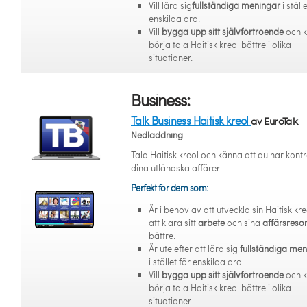
Vill lära sig
fullständiga meningar
i ställ
enskilda ord.
Vill
bygga upp sitt självförtroende
och 
börja tala Haitisk kreol bättre i olika
situationer.
Business:
Talk Business Haitisk kreol
av EuroTalk
Nedladdning
Tala Haitisk kreol och känna att du har kontr
dina utländska affärer.
Perfekt för dem som:
Är i behov av att utveckla sin Haitisk kre
att klara sitt
arbete
och sina
affärsreso
bättre.
Är ute efter att lära sig
fullständiga me
i stället för enskilda ord.
Vill
bygga upp sitt självförtroende
och 
börja tala Haitisk kreol bättre i olika
situationer.