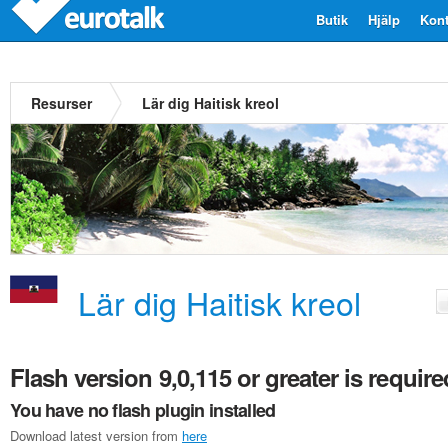
Butik
Hjälp
Kont
Resurser
Lär dig Haitisk kreol
Lär dig Haitisk kreol
Flash version 9,0,115 or greater is require
You have no flash plugin installed
Download latest version from
here