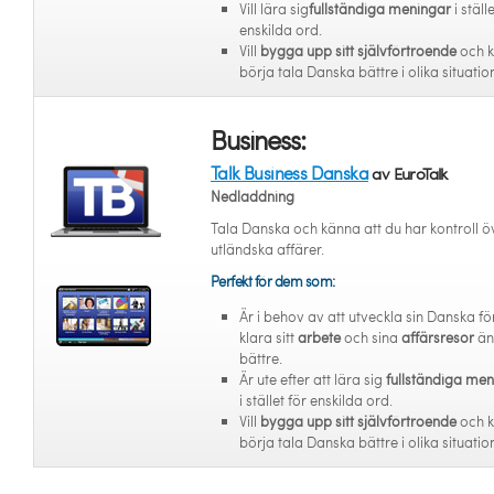
Vill lära sig
fullständiga meningar
i ställ
enskilda ord.
Vill
bygga upp sitt självförtroende
och 
börja tala Danska bättre i olika situatio
Business:
Talk Business Danska
av EuroTalk
Nedladdning
Tala Danska och känna att du har kontroll ö
utländska affärer.
Perfekt för dem som:
Är i behov av att utveckla sin Danska för
klara sitt
arbete
och sina
affärsresor
än
bättre.
Är ute efter att lära sig
fullständiga me
i stället för enskilda ord.
Vill
bygga upp sitt självförtroende
och 
börja tala Danska bättre i olika situatio