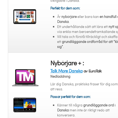
viktigaste i Danska.
Perfekt för dem som:
Är
nybörjare
eller bara kan
en handfull 
Danska
.
Ett underhållande sätt att lära ett
nytt s
via enkla men beroendeframkallande s
Vill tala och förstå tillräckligt och skaffa
ett
grundläggande ordförråd för att “kl
sig”
.
Nybörjare + :
Talk More Danska
av EuroTalk
Nedladdning
Lär dig Danska, praktiska fraser för dig som 
att resa.
Passar perfekt för dem som:
Känner till några
grundläggande ord i
Danska
men inte är riktigt redo att
konversera.