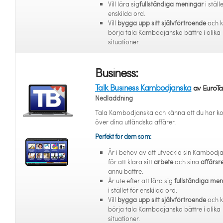
Vill lära sig
fullständiga meningar
i ställ
enskilda ord.
Vill
bygga upp sitt självförtroende
och 
börja tala Kambodjanska bättre i olika
situationer.
Business:
Talk Business Kambodjanska
av EuroTa
Nedladdning
Tala Kambodjanska och känna att du har ko
över dina utländska affärer.
Perfekt för dem som:
Är i behov av att utveckla sin Kambodj
för att klara sitt
arbete
och sina
affärsr
ännu bättre.
Är ute efter att lära sig
fullständiga me
i stället för enskilda ord.
Vill
bygga upp sitt självförtroende
och 
börja tala Kambodjanska bättre i olika
situationer.