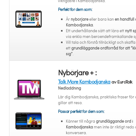
viktigaste i Kambodjanska.
Perfekt för dem som:
Är
nybörjare
eller bara kan
en handfull 
Kambodjanska
.
Ett underhållande sätt att lära ett
nytt s
via enkla men beroendeframkallande s
Vill tala och förstå tillräckligt och skaffa
ett
grundläggande ordförråd för att “kl
sig”
.
Nybörjare + :
Talk More Kambodjanska
av EuroTalk
Nedladdning
Lär dig Kambodjanska, praktiska fraser för
gillar att resa.
Passar perfekt för dem som:
Känner till några
grundläggande ord i
Kambodjanska
men inte är riktigt redo 
konversera.