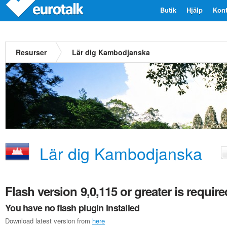
Butik
Hjälp
Kont
Resurser
Lär dig Kambodjanska
Lär dig Kambodjanska
Flash version 9,0,115 or greater is require
You have no flash plugin installed
Download latest version from
here