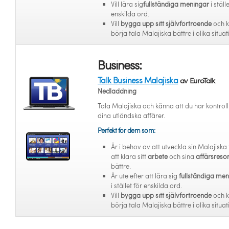
Vill lära sig
fullständiga meningar
i ställ
enskilda ord.
Vill
bygga upp sitt självförtroende
och 
börja tala Malajiska bättre i olika situat
Business:
Talk Business Malajiska
av EuroTalk
Nedladdning
Tala Malajiska och känna att du har kontroll
dina utländska affärer.
Perfekt för dem som:
Är i behov av att utveckla sin Malajiska 
att klara sitt
arbete
och sina
affärsreso
bättre.
Är ute efter att lära sig
fullständiga me
i stället för enskilda ord.
Vill
bygga upp sitt självförtroende
och 
börja tala Malajiska bättre i olika situat