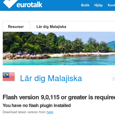
Butik
Hjälp
Kont
Resurser
Lär dig Malajiska
Lär dig Malajiska
Flash version 9,0,115 or greater is require
You have no flash plugin installed
Download latest version from
here