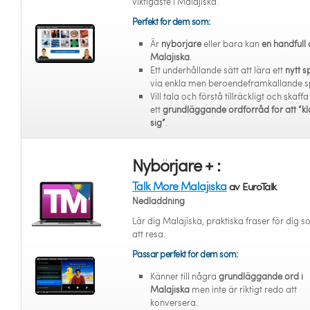
viktigaste i Malajiska.
Perfekt för dem som:
Är
nybörjare
eller bara kan
en handfull 
Malajiska
.
Ett underhållande sätt att lära ett
nytt s
via enkla men beroendeframkallande s
Vill tala och förstå tillräckligt och skaffa
ett
grundläggande ordförråd för att “kl
sig”
.
Nybörjare + :
Talk More Malajiska
av EuroTalk
Nedladdning
Lär dig Malajiska, praktiska fraser för dig s
att resa.
Passar perfekt för dem som:
Känner till några
grundläggande ord i
Malajiska
men inte är riktigt redo att
konversera.