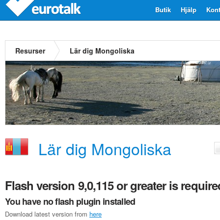
Butik
Hjälp
Kont
Resurser
Lär dig Mongoliska
Lär dig Mongoliska
Flash version 9,0,115 or greater is require
You have no flash plugin installed
Download latest version from
here