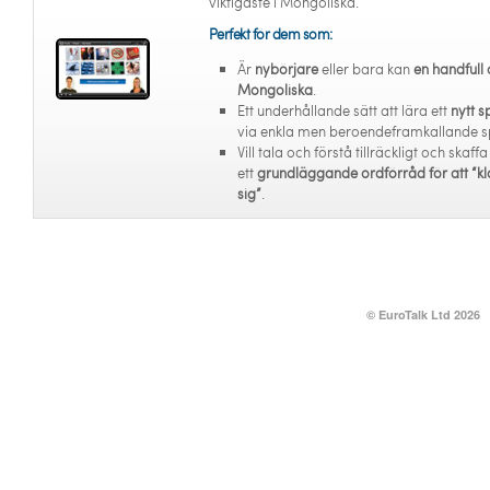
viktigaste i Mongoliska.
Perfekt för dem som:
Är
nybörjare
eller bara kan
en handfull 
Mongoliska
.
Ett underhållande sätt att lära ett
nytt s
via enkla men beroendeframkallande s
Vill tala och förstå tillräckligt och skaffa
ett
grundläggande ordförråd för att “kl
sig”
.
© EuroTalk Ltd 2026