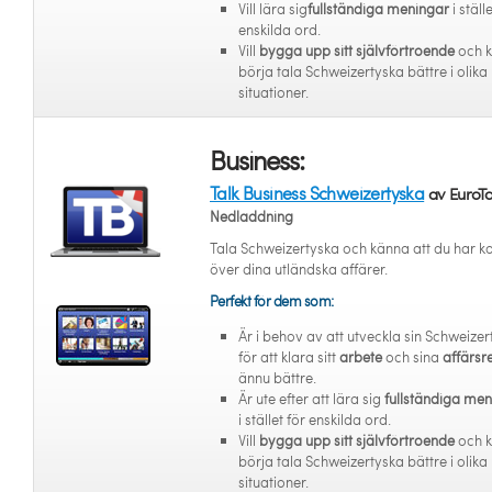
Vill lära sig
fullständiga meningar
i ställ
enskilda ord.
Vill
bygga upp sitt självförtroende
och 
börja tala Schweizertyska bättre i olika
situationer.
Business:
Talk Business Schweizertyska
av EuroTa
Nedladdning
Tala Schweizertyska och känna att du har ko
över dina utländska affärer.
Perfekt för dem som:
Är i behov av att utveckla sin Schweize
för att klara sitt
arbete
och sina
affärsr
ännu bättre.
Är ute efter att lära sig
fullständiga me
i stället för enskilda ord.
Vill
bygga upp sitt självförtroende
och 
börja tala Schweizertyska bättre i olika
situationer.