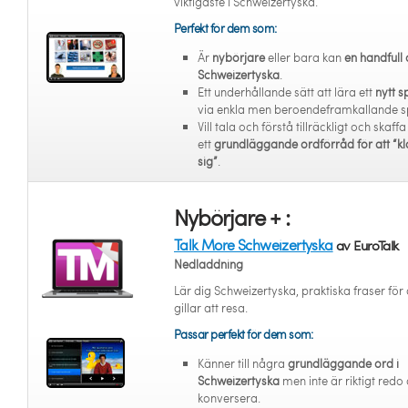
viktigaste i Schweizertyska.
Perfekt för dem som:
Är
nybörjare
eller bara kan
en handfull 
Schweizertyska
.
Ett underhållande sätt att lära ett
nytt s
via enkla men beroendeframkallande s
Vill tala och förstå tillräckligt och skaffa
ett
grundläggande ordförråd för att “kl
sig”
.
Nybörjare + :
Talk More Schweizertyska
av EuroTalk
Nedladdning
Lär dig Schweizertyska, praktiska fraser för
gillar att resa.
Passar perfekt för dem som:
Känner till några
grundläggande ord i
Schweizertyska
men inte är riktigt redo 
konversera.