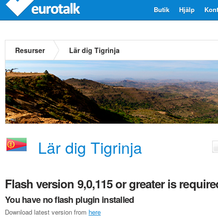
Butik
Hjälp
Kont
Resurser
Lär dig Tigrinja
Lär dig Tigrinja
Flash version 9,0,115 or greater is require
You have no flash plugin installed
Download latest version from
here