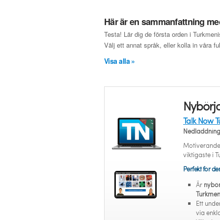
Här är en sammanfattning med
Testa! Lär dig de första orden i Turkmeni
Välj ett annat språk, eller kolla in våra f
Visa alla »
Nybörja
Talk Now T
Nedladdnin
Motiverande 
viktigaste i 
Perfekt för d
Är
nybör
Turkmen
Ett unde
via enk