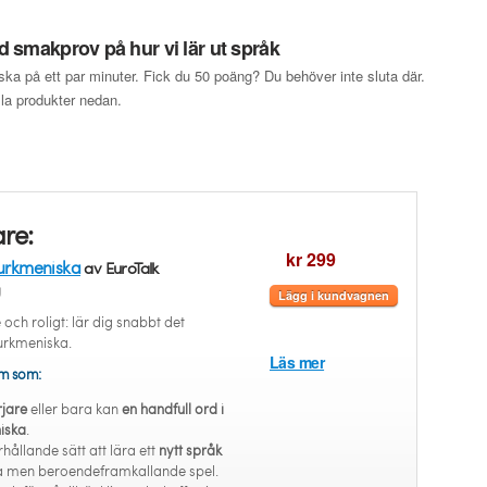
 smakprov på hur vi lär ut språk
ska på ett par minuter. Fick du 50 poäng? Du behöver inte sluta där.
ulla produkter nedan.
re:
kr 299
urkmeniska
av EuroTalk
g
Lägg i kundvagnen
och roligt: lär dig snabbt det
Turkmeniska.
Läs mer
em som:
jare
eller bara kan
en handfull ord i
iska
.
rhållande sätt att lära ett
nytt språk
la men beroendeframkallande spel.