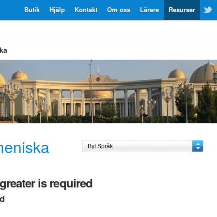
Butik
Hjälp
Kontakt
Om oss
Lärare
Resurser
ska
meniska
greater is required
ed