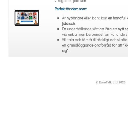
viktigaste i Jiddisch.
Perfekt för dem som:
Är
nybörjare
eller bara kan
en handfull 
Jiddisch
.
Ett underhållande sätt att lära ett
nytt s
via enkla men beroendeframkallande s
Vill tala och förstå tillräckligt och skaffa
ett
grundläggande ordförråd för att “kl
sig”
.
© EuroTalk Ltd 2026