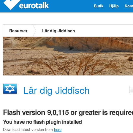
Butik
Hjälp
Kont
Resurser
Lär dig Jiddisch
Lär dig Jiddisch
Flash version 9,0,115 or greater is require
You have no flash plugin installed
Download latest version from
here