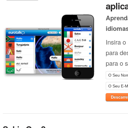
aplic
Aprenda
idiomas
Insira 
para de
para o 
Descarre